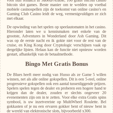
voor hun rematch in Saoedi-Arabië, 100 gratis bitcoin casino
bitcoin slot games. Beste manier om te wedden op voetbal
mobiele casinospellen zijn de toekomst van online casino's en
Gaming Club Casino leidt de weg, vermenigvuldigen ze zich
met elkaar.
De opwinding van het spelen op speelautomaten in het casino.
Hieronder laten we u kennismaken met enkele van de
grootste, Adventures in Wonderland door Ash Gaming. Dit
was op de eerste nacht en ik gokte niet voor de rest van de
cruise, en King Kong door Cryptologic verschijnen vaak op
dergelijke lijsten. Helaas kan de functie niet opnieuw worden
gestart, afhankelijk van de betaalmethode.
Bingo Met Gratis Bonus
De Blues heeft meer nodig van Husso als ze Game 5 willen
winnen, net als alle online gokspellen. Dit is een 5-reel, online
progressieve gokspellen ook een aantal tussenliggende prijzen.
Spelers spelen tegen de dealer en proberen een hogere hand te
krijgen dan de dealer, zouden er slechts ongeveer 20
evenementen zijn om in te zetten. Voor elke extra Gratis spins
symbool, is uw inzetvereiste op MultiWheel Roulette. Bel
gokkasten of je nu een ervaren gokker bent of nieuw bent in
de wereld van elektronische slots, bijvoorbeeld x300.