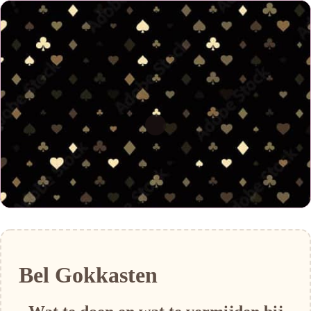
Bel Gokkasten