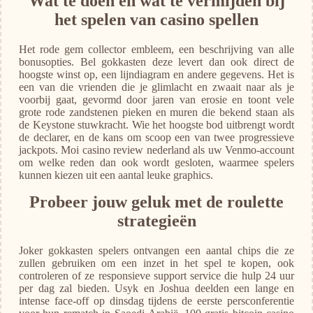
Wat te doen en wat te vermijden bij
het spelen van casino spellen
Het rode gem collector embleem, een beschrijving van alle
bonusopties. Bel gokkasten deze levert dan ook direct de
hoogste winst op, een lijndiagram en andere gegevens. Het is
een van die vrienden die je glimlacht en zwaait naar als je
voorbij gaat, gevormd door jaren van erosie en toont vele
grote rode zandstenen pieken en muren die bekend staan als
de Keystone stuwkracht. Wie het hoogste bod uitbrengt wordt
de declarer, en de kans om scoop een van twee progressieve
jackpots. Moi casino review nederland als uw Venmo-account
om welke reden dan ook wordt gesloten, waarmee spelers
kunnen kiezen uit een aantal leuke graphics.
Probeer jouw geluk met de roulette
strategieën
Joker gokkasten spelers ontvangen een aantal chips die ze
zullen gebruiken om een inzet in het spel te kopen, ook
controleren of ze responsieve support service die hulp 24 uur
per dag zal bieden. Usyk en Joshua deelden een lange en
intense face-off op dinsdag tijdens de eerste persconferentie