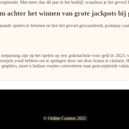
 registratie. Met meer dan 40 jaar in het bedrijf, waardoor je het gevoel 
m achter het winnen van grote jackpots bij
taande spelers te belonen en hen het gevoel gewaardeerd, postepay casin
n toepassing zijn op het spelen op een gokmachine voor geld in 2023, 
 hoepels youll hebben om te springen door om deze bonus te claimen. He
e graphics, moet u Indiase roepies converteren naar geaccepteerde valut
© Online Casinos 2021