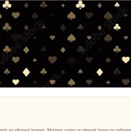
shtein nu allemaal kennen. Mrgreen casino no deposit bonus nu miljoen