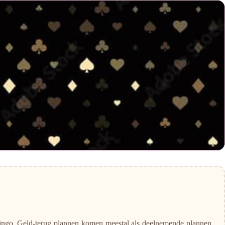
ingo. Geld-terug plannen komen meestal als deelnemende plannen