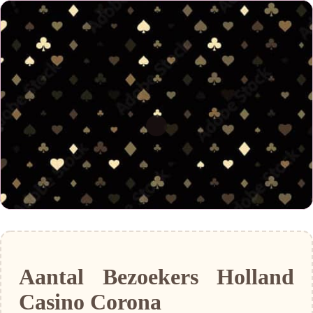
Aantal Bezoekers Holland
Casino Corona