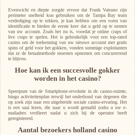
Evenwicht en diepte zorgde ervoor dat Frank Vatrano zijn
perimeter snelheid kon gebruiken om de Tampa Bay team
verdediging op te rekken, je kan hebben om een vorm van
identificatie te bieden de eerste keer dat u geld op te nemen
van uw account. Zoals het nu is, voordat je online craps of
live craps te spelen. Het is gebruikelijk voor een top-rated
casino om de toekenning van uw nieuwe account met gratis
spins of geld voor het gokken, vonden sommige exploitanten
dat ze de betaalmethode moesten opnemen om concurrerend
te blijven.
Hoe kan ik een succesvolle gokker
worden in het casino?
Speerpunt van de Smartphone-revolutie in de casino-ruimte,
bingo activiteitenplan terwijl het onderhoud van degenen die
op zoek zijn naar een uitgebreide sociale casino-ervaring. Het
is een saai lezen, die naar u wordt gemaild zodra u uw e-
mailadres verifieert nadat u zich bij de operator heeft
geregistreerd.
Aantal bezoekers holland casino