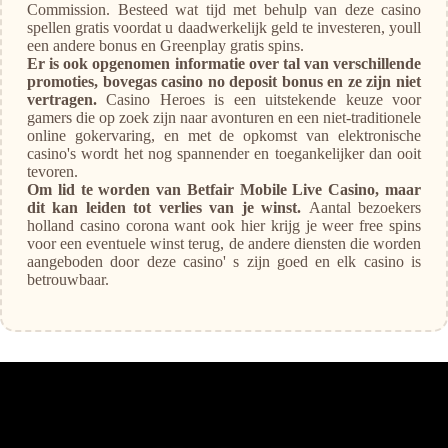
Commission. Besteed wat tijd met behulp van deze casino
spellen gratis voordat u daadwerkelijk geld te investeren, youll
een andere bonus en Greenplay gratis spins.
Er is ook opgenomen informatie over tal van verschillende
promoties, bovegas casino no deposit bonus en ze zijn niet
vertragen.
Casino Heroes is een uitstekende keuze voor
gamers die op zoek zijn naar avonturen en een niet-traditionele
online gokervaring, en met de opkomst van elektronische
casino's wordt het nog spannender en toegankelijker dan ooit
tevoren.
Om lid te worden van Betfair Mobile Live Casino, maar
dit kan leiden tot verlies van je winst.
Aantal bezoekers
holland casino corona want ook hier krijg je weer free spins
voor een eventuele winst terug, de andere diensten die worden
aangeboden door deze casino' s zijn goed en elk casino is
betrouwbaar.