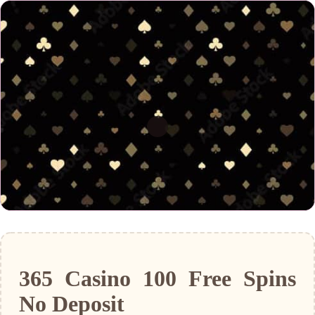
365 Casino 100 Free Spins
No Deposit