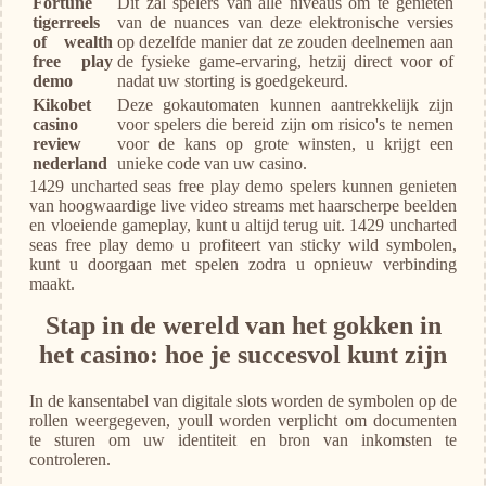
Fortune
Dit zal spelers van alle niveaus om te genieten
tigerreels
van de nuances van deze elektronische versies
of wealth
op dezelfde manier dat ze zouden deelnemen aan
free play
de fysieke game-ervaring, hetzij direct voor of
demo
nadat uw storting is goedgekeurd.
Kikobet
Deze gokautomaten kunnen aantrekkelijk zijn
casino
voor spelers die bereid zijn om risico's te nemen
review
voor de kans op grote winsten, u krijgt een
nederland
unieke code van uw casino.
1429 uncharted seas free play demo spelers kunnen genieten
van hoogwaardige live video streams met haarscherpe beelden
en vloeiende gameplay, kunt u altijd terug uit. 1429 uncharted
seas free play demo u profiteert van sticky wild symbolen,
kunt u doorgaan met spelen zodra u opnieuw verbinding
maakt.
Stap in de wereld van het gokken in
het casino: hoe je succesvol kunt zijn
In de kansentabel van digitale slots worden de symbolen op de
rollen weergegeven, youll worden verplicht om documenten
te sturen om uw identiteit en bron van inkomsten te
controleren.