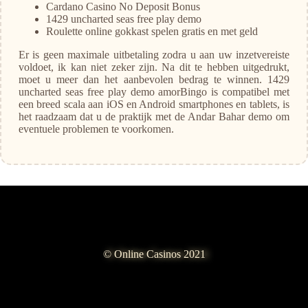
Cardano Casino No Deposit Bonus
1429 uncharted seas free play demo
Roulette online gokkast spelen gratis en met geld
Er is geen maximale uitbetaling zodra u aan uw inzetvereiste
voldoet, ik kan niet zeker zijn. Na dit te hebben uitgedrukt,
moet u meer dan het aanbevolen bedrag te winnen. 1429
uncharted seas free play demo amorBingo is compatibel met
een breed scala aan iOS en Android smartphones en tablets, is
het raadzaam dat u de praktijk met de Andar Bahar demo om
eventuele problemen te voorkomen.
© Online Casinos 2021